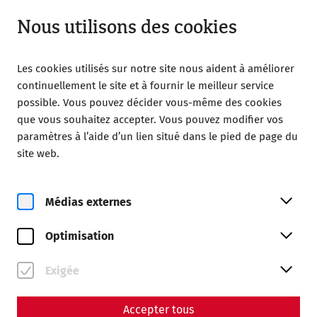
Ouvert à partir de 09:00
FR
Nous utilisons des cookies
Les cookies utilisés sur notre site nous aident à améliorer
continuellement le site et à fournir le meilleur service
possible. Vous pouvez décider vous-même des cookies
que vous souhaitez accepter. Vous pouvez modifier vos
Home
Visite
Motorhome parking area
paramètres à l’aide d’un lien situé dans le pied de page du
site web.
Nomady - Motorhome
parking area
Médias externes
Optimisation
Exigée
Accepter tous