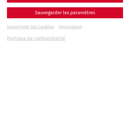
Sauvegarder les paramètres
Supprimer les cookies
Impression
Politique de confidentialité
Welcome to the Roman town of Carnuntum motorhome
site, your gateway to a fascinating journey into the past
and present. Located in the quiet, rear part of the parking
lot, the pitches offer the perfect combination of relaxation
and adventure in the middle of one of Austria's most
historic regions.
PROMOTION: Show your booking at the ticket office and
receive discounted day admission for up to 2 people for
€13 each