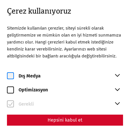
Kapalı
TR
Çerez kullanıyoruz
Sitemizde kullanılan çerezler, siteyi sürekli olarak
geliştirmemize ve mümkün olan en iyi hizmeti sunmamıza
yardımcı olur. Hangi çerezleri kabul etmek istediğinize
kendiniz karar verebilirsiniz. Ayarlarınızı web sitesi
Home
Ziyaret
Motorhome parking area
altbilgisindeki bir bağlantı aracılığıyla değiştirebilirsiniz.
Nomady - Motorhome
parking area
Dış Medya
Optimizasyon
Gerekli
Hepsini kabul et