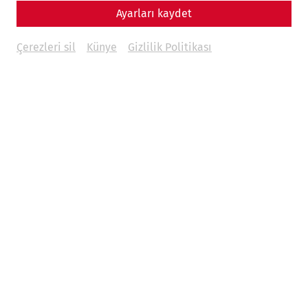
Ayarları kaydet
Çerezleri sil
Künye
Gizlilik Politikası
Welcome to the Roman town of Carnuntum motorhome
site, your gateway to a fascinating journey into the past
and present. Located in the quiet, rear part of the parking
lot, the pitches offer the perfect combination of relaxation
and adventure in the middle of one of Austria's most
historic regions.
PROMOTION: Show your booking at the ticket office and
receive discounted day admission for up to 2 people for
€13 each