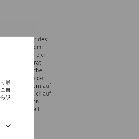
ewählte Bilder des
hen Macht in Rom
en privaten Bereich
Der schmale Grat
ichen Bildsprache
die Bilder wie der
限り最
ieger zu Mustern auf
、ご自
dung. Der Blick auf
から設
rmee abseits von
nen und die seit
chkeit die
ss abseits von
ffiziente