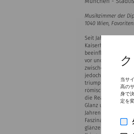
München - Städti
Musikzimmer der Di
1040 Wien, Favoriten
Seit Jahrzehnten is
Kaiserhauses die öf
beeinflussten. Die „
ク
vor und war Gegenst
zwischen Informatio
jedoch nicht immer k
当サ
triumphierende Reit
高の
römischen Soldateng
身で
die Realität dahinte
定を
Glanz und Siegen. D
Jahren beliebten Re
Faszination des römi
glänzender Ausrüst