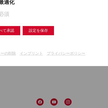
r. Daher richtet der Vortrag auch einen Blick auf die 
最適化
ie Kriegsverbrechen und Gewalt.
必須
istof Flügel beschäftigten sich seit längerer Zeit mit
rache in den Nordwestprovinzen des Römischen Reiches
べて承認
設定を保存
Ein bereits vor einigen Jahren geplantes Themenheft i
ben von der Deutschen Limeskommission, über Gewalt 
r römischen Armee hat bis zu seinem Erscheinen durc
e Ukraine traurige Aktualität erfahren.
キーの削除
インプリント
プライバシーポリシー