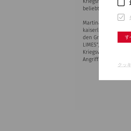
Kriegsmaschinerie wa
beliebten Themen w
Martina Meyr und Chr
kaiserlicher Bildsp
す
den Grenzregionen. 
LIMES”, herausgege
Kriegsverbrechen de
Angriffskrieg auf di
クッ