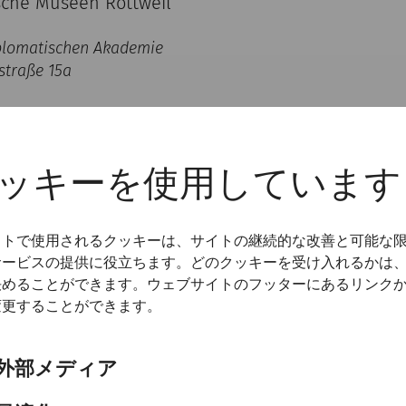
sche Museen Rottweil
plomatischen Akademie
straße 15a
t unter Archäologen allgemein anerkannt, wie bewusst g
fentliche Wahrnehmung der politischen und militärisc
Macht der Bilder" (Paul Zanker) drang jedoch bald in d
ッキーを使用しています
and von Veränderungen in der „Lesart dieser Bilder". 
nspolitik und Propaganda ist bei Symbolen der kaiserl
lar definiert. Vom kaiserlichen Siegessymbol mutieren 
イトで使用されるクッキーは、サイトの継続的な改善と可能な
er oder Details wie abgeschlagene Köpfe feindlicher Kr
サービスの提供に役立ちます。どのクッキーを受け入れるかは
rabsteinen und finden auch im privaten Umfeld Verwen
決めることができます。ウェブサイトのフッターにあるリンク
r lohnt sich und es zeigt sich ein Bild der römischen A
変更することができます。
ie in der musealen Vermittlung verwendeten Illustratio
enactment-Events bringen einer interessierten Öffentli
schen Militärs nahe. Dabei wird aber oft vergessen, da
外部メディア
ung und Truppenparaden die römische Armee eine hoche