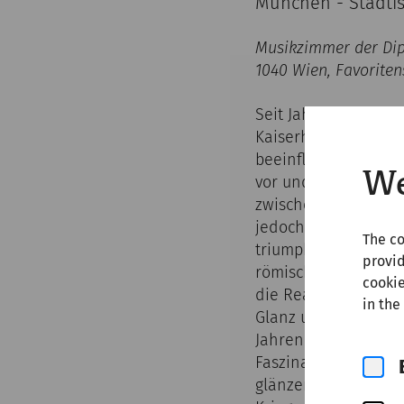
München - Städti
Musikzimmer der Di
1040 Wien, Favoriten
Seit Jahrzehnten is
Kaiserhauses die öf
beeinflussten. Die „
We
vor und war Gegenst
zwischen Informatio
jedoch nicht immer k
The co
triumphierende Reit
provid
römischen Soldateng
cookie
die Realität dahinte
in the
Glanz und Siegen. D
Jahren beliebten Re
Faszination des römi
glänzender Ausrüst