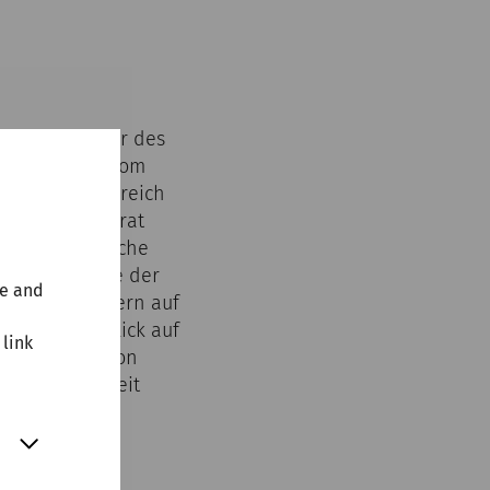
ewählte Bilder des
hen Macht in Rom
en privaten Bereich
Der schmale Grat
ichen Bildsprache
die Bilder wie der
te and
ieger zu Mustern auf
dung. Der Blick auf
 link
rmee abseits von
nen und die seit
chkeit die
ss abseits von
ffiziente