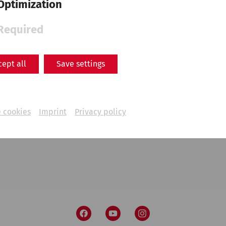
r. Daher richtet der Vortrag auch einen Blick auf die 
Optimization
ie Kriegsverbrechen und Gewalt.
Required
istof Flügel beschäftigten sich seit längerer Zeit mit
rache in den Nordwestprovinzen des Römischen Reiches
cept all
Save settings
Ein bereits vor einigen Jahren geplantes Themenheft i
ben von der Deutschen Limeskommission, über Gewalt 
r römischen Armee hat bis zu seinem Erscheinen durc
e Ukraine traurige Aktualität erfahren.
 cookies
Imprint
Privacy policy