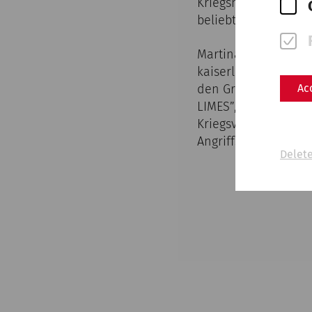
Kriegsmaschinerie wa
beliebten Themen w
Martina Meyr und Chr
kaiserlicher Bildsp
Ac
den Grenzregionen. 
LIMES”, herausgege
Kriegsverbrechen de
Angriffskrieg auf di
Delete