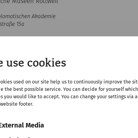
sche Museen Rottweil
plomatischen Akademie
straße 15a
t unter Archäologen allgemein anerkannt, wie bewusst g
fentliche Wahrnehmung der politischen und militärisc
Macht der Bilder" (Paul Zanker) drang jedoch bald in d
 use cookies
and von Veränderungen in der „Lesart dieser Bilder". 
nspolitik und Propaganda ist bei Symbolen der kaiserl
lar definiert. Vom kaiserlichen Siegessymbol mutieren 
okies used on our site help us to continuously improve the si
er oder Details wie abgeschlagene Köpfe feindlicher Kr
e the best possible service. You can decide for yourself which
rabsteinen und finden auch im privaten Umfeld Verwen
s you would like to accept. You can change your settings via a
r lohnt sich und es zeigt sich ein Bild der römischen A
 website footer.
ie in der musealen Vermittlung verwendeten Illustratio
enactment-Events bringen einer interessierten Öffentli
schen Militärs nahe. Dabei wird aber oft vergessen, da
External Media
ung und Truppenparaden die römische Armee eine hoche