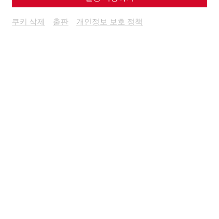
쿠키 삭제
출판
개인정보 보호 정책
The Danube Limes was not only a
military border of the
Roman Empire
, but also a zone of intensive interaction