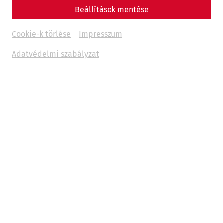
Beállítások mentése
Cookie-k törlése
Impresszum
Adatvédelmi szabályzat
The Danube Limes was not only a
military border of the
Roman Empire
, but also a zone of intensive interaction