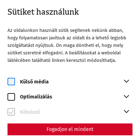
Zárt
HU
Sütiket használunk
Az oldalunkon használt sütik segítenek nekünk abban,
hogy folyamatosan javítsuk az oldalt és a lehető legjobb
szolgáltatást nyújtsuk. Ön maga döntheti el, hogy mely
sütiket szeretné elfogadni. A beállításokat a weboldal
Home
Magazin
láblécében található linken keresztül módosíthatja.
Life at the frontier - Carnuntum as a cultural hub
Science
Külső média
Life at the frontier -
Optimalizálás
Carnuntum as a cultural hub
By Nisa Iduna Kirchengast - Editors: Daniel Kunc,
Kötelező
Thomas Mauerhofer
Fogadjon el mindent
Everyday life
Military
limes
PeopleofCarnuntum