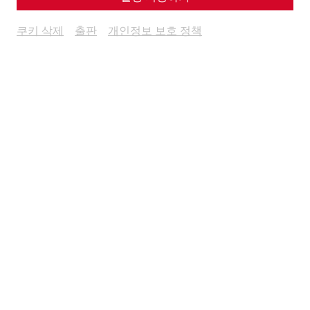
By Nisa Iduna Kirchengast - Editors: Daniel Kunc,
Thomas Mauerhofer
쿠키 삭제
출판
개인정보 보호 정책
Late antiquity
Religion
museum
exhibition