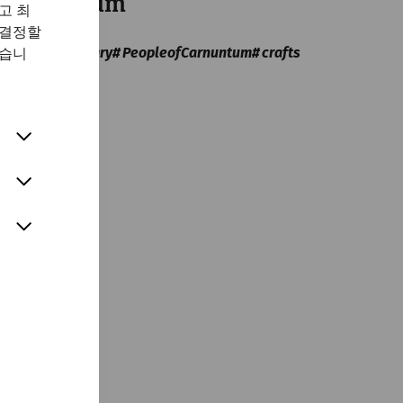
Carnuntum
고 최
Late
 결정할
antiquity
Military
PeopleofCarnuntum
crafts
있습니