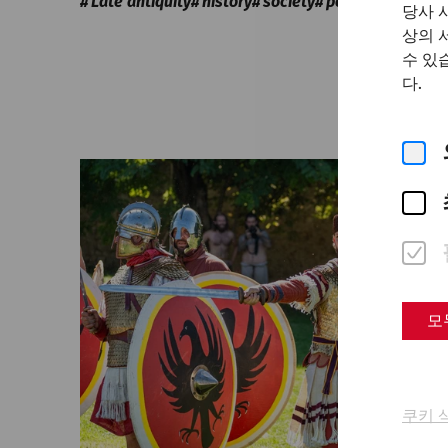
Late antiquity
history
society
politics
당사 
상의 
수 있
다.
모
쿠키 