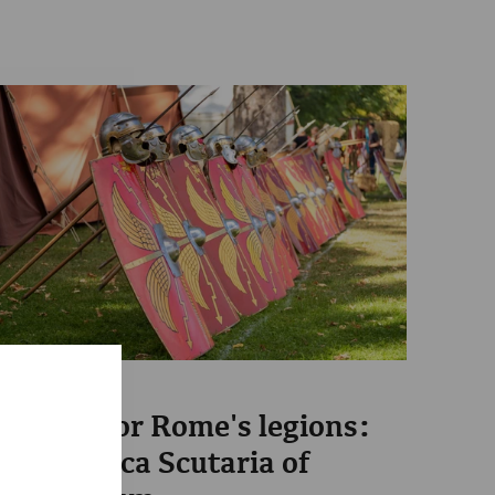
Science
Shields for Rome's legions:
the Fabrica Scutaria of