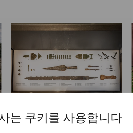
Science
Politics and the world of faith
사는 쿠키를 사용합니다
in late antiquity - 1700 years