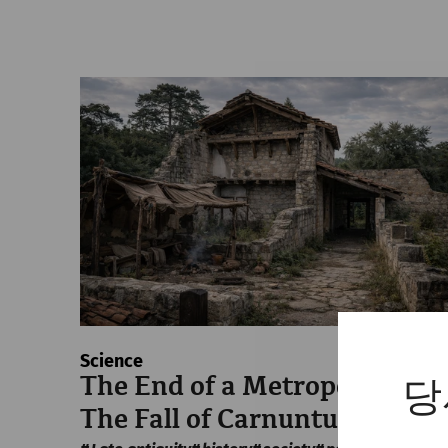
Science
The End of a Metropolis –
당
The Fall of Carnuntum