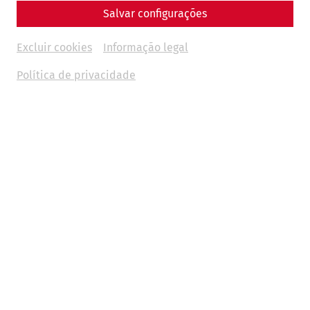
Salvar configurações
Excluir cookies
Informação legal
Política de privacidade
Accessibility with wheelchairs
From the parking lot, you can reach the ticket office by
wheelchair without barriers, and via asphalt or gravel
(paved surface) paths to a central information island in
the grounds. From here you have an overview of the
Roman Quarter and can experience the interior of the
reconstructed houses via a recorded film. The majority of
the festival takes place around the Roman houses, this
area is a meadow where all the main attractions
(gladiators, legionnaires, dancers, ...) can be followed.
In the faithfully reproduced Roman houses there are some