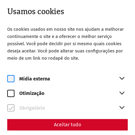
Aberto até 18:00
PT
Usamos cookies
Os cookies usados em nosso site nos ajudam a melhorar
continuamente o site e a oferecer o melhor serviço
possível. Você pode decidir por si mesmo quais cookies
deseja aceitar. Você pode alterar suas configurações por
Home
Roman Festival
meio de um link no rodapé do site.
Accessibility at the Roman Festival
Accessibility at the Roman
Mídia externa
Festival
Otimização
Obrigatório
Aceitar tudo