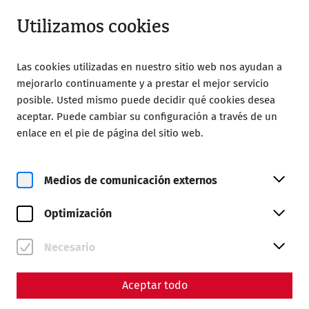
Abrir desde 09:00
ES
Utilizamos cookies
Las cookies utilizadas en nuestro sitio web nos ayudan a
mejorarlo continuamente y a prestar el mejor servicio
posible. Usted mismo puede decidir qué cookies desea
aceptar. Puede cambiar su configuración a través de un
Home
Roman Festival
enlace en el pie de página del sitio web.
Accessibility at the Roman Festival
Accessibility at the Roman
Medios de comunicación externos
Festival
Optimización
Necesario
Aceptar todo