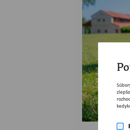
Po
Súbor
zlepšo
rozhod
kedyko