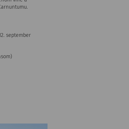
 Carnuntumu.
, 12. september
 časom)