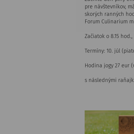
pre návštevníkov, má
skorých ranných hod
Forum Culinarium môž
Začiatok o 8.15 hod.
Termíny: 10. júl (piat
Hodina jogy 27 eur 
s následnými raňaj