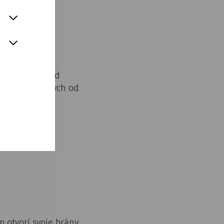
ntum. Uprostred
e dopriať oddych od
o všetko na
jogu.
 otvorí svoje brány