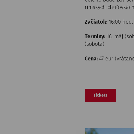
rímskych chuťovkách
Začiatok:
16:00 hod.
Termíny:
16. máj (sob
(sobota)
Cena:
47 eur (vrátan
Tickets