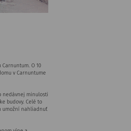
u Carnuntum. O 10
o domu v Carnuntume
do nedávnej minulosti
ke budovy. Celé to
m umožní nahliadnuť
nenom víne a