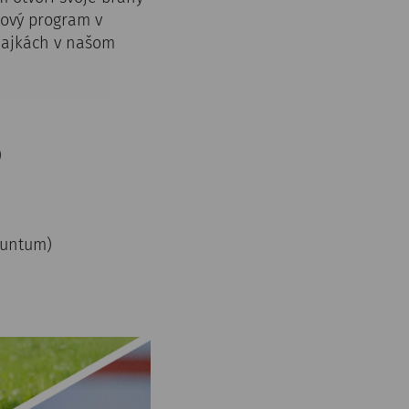
gový program v
ňajkách v našom
)
rnuntum)