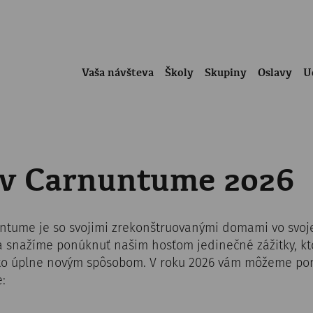
Vaša návšteva
Školy
Skupiny
Oslavy
U
y v Carnuntume 2026
untume je so svojimi zrekonštruovanými domami vo svoj
 sa snažíme ponúknuť našim hosťom jedinečné zážitky, 
to úplne novým spôsobom. V roku 2026 vám môžeme pon
: