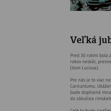
Veľká jub
Pred 30 rokmi bola 
rokov neskôr, presn
(dom Luciusa).
Pre nás je to viac n
Carnuntumu. Ukážeme
bude doplnené mnohý
do zákulisia rímske
Celé to bude zavŕše