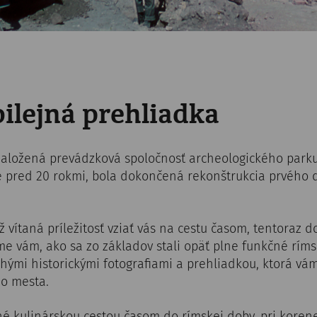
ilejná prehliadka
založená prevádzková spoločnosť archeologického park
e pred 20 rokmi, bola dokončená rekonštrukcia prvéh
ež vítaná príležitosť vziať vás na cestu časom, tentoraz 
 vám, ako sa zo základov stali opäť plne funkčné ríms
mi historickými fotografiami a prehliadkou, ktorá vá
ho mesta.
né kulinárskou cestou časom do rímskej doby, pri kore