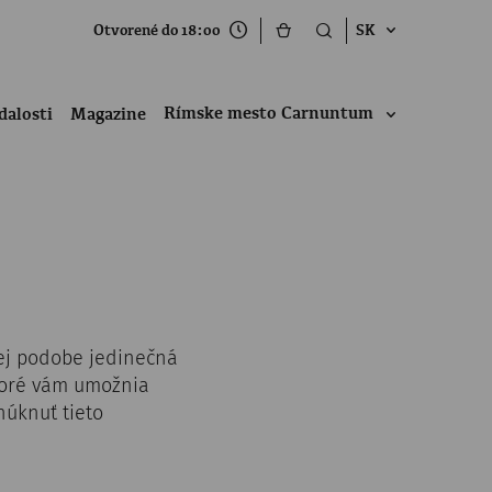
Otvorené do 18:00
SK
Rímske mesto Carnuntum
dalosti
Magazine
ej podobe jedinečná
ktoré vám umožnia
úknuť tieto