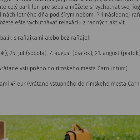
te celý park len pre seba a môžete si vychutnať svoj jo
inách letného dňa pod šírym nebom. Pri následnej ra
ete ešte vychutnávať relaxáciu z ranných aktivít.
, balík s raňajkami alebo bez raňajok
ok), 25. júl (sobota), 7. august (piatok), 21. august (piatok
(vrátane vstupného do rímskeho mesta Carnuntum)
kami 47 eur (vrátane vstupného do rímskeho mesta Ca