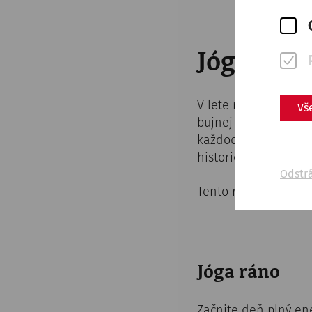
Jóga v C
V lete môžete zažiť
Vš
bujnej zelene s výh
každodenného života
historickej pôde Ca
Odstr
Tento rok ponúkame t
Jóga ráno
Začnite deň plný en