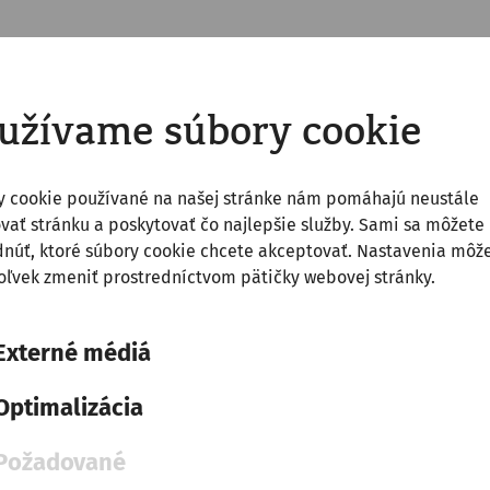
užívame súbory cookie
y cookie používané na našej stránke nám pomáhajú neustále
vať stránku a poskytovať čo najlepšie služby. Sami sa môžete
núť, ktoré súbory cookie chcete akceptovať. Nastavenia môž
ľvek zmeniť prostredníctvom pätičky webovej stránky.
Externé médiá
Science
Optimalizácia
Politics and the world of faith
in late antiquity - 1700 years
Požadované