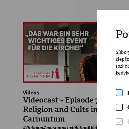
Po
Súbor
zlepšo
rozhod
kedyko
Videos
Videocast - Episode 7:
Religion and Cults in
Carnuntum
Religion
museum
exhibition
Videocast