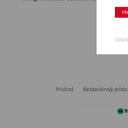
Vš
Odstr
Príchod
Bezbariérový prístu