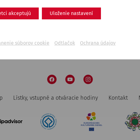
of the Council of Nicaea
Religion
Late antiquity
museum
exhibition
etci akceptujú
Uloženie nastavení
ánenie súborov cookie
Odtlačok
Ochrana údajov
p
Lístky, vstupné a otváracie hodiny
Kontakt