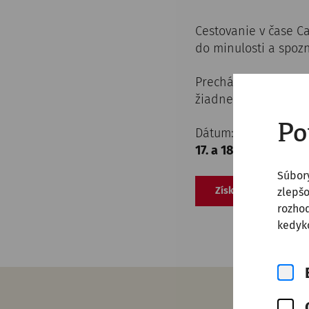
Cestovanie v čase Ca
do minulosti a spoz
Prechádzate sa ulica
žiadne pevné zastáv
Po
Dátum:
17. a 18. augusta 202
Súbor
Získať vstupenky (n
zlepšo
rozhod
kedyko