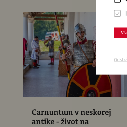
Vš
Odstr
Carnuntum v neskorej
antike - život na