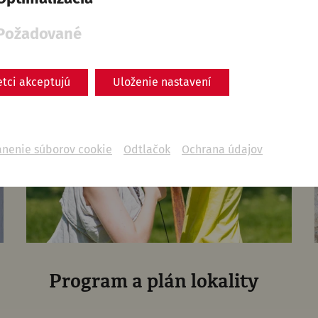
Požadované
etci akceptujú
Uloženie nastavení
ánenie súborov cookie
Odtlačok
Ochrana údajov
Program a plán lokality