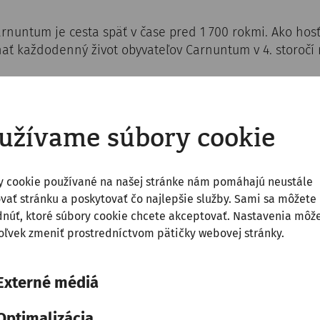
rnuntum je cesta späť v čase pred 1 700 rokmi. Ako hos
nať každodenný život obyvateľov Carnuntum v 4. storočí 
mi Carnunta, nazriete do kuchyne alebo narazíte na hli
ky, potulujete sa živým mestom, kde život plynie svojím
užívame súbory cookie
4
y cookie používané na našej stránke nám pomáhajú neustále
emecký webshop)
vať stránku a poskytovať čo najlepšie služby. Sami sa môžete
núť, ktoré súbory cookie chcete akceptovať. Nastavenia môž
ľvek zmeniť prostredníctvom pätičky webovej stránky.
Externé médiá
Optimalizácia