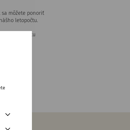
ť sa môžete ponoriť
nášho letopočtu.
adku. Nie sú tu
 tempom.
ete