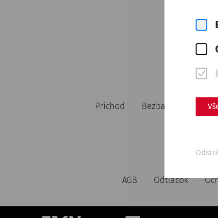
Príchod
Bezbariérový prístu
Vš
Odstr
AGB
Odtlačok
Och