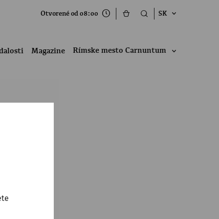
Otvorené od 08:00
SK
Rímske mesto Carnuntum
dalosti
Magazine
ete