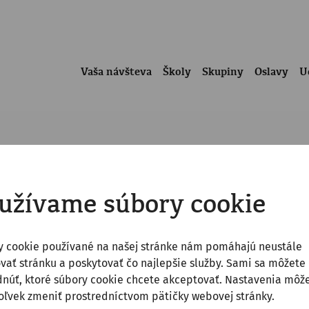
Vaša návšteva
Školy
Skupiny
Oslavy
U
užívame súbory cookie
y cookie používané na našej stránke nám pomáhajú neustále
vať stránku a poskytovať čo najlepšie služby. Sami sa môžete
núť, ktoré súbory cookie chcete akceptovať. Nastavenia môž
ľvek zmeniť prostredníctvom pätičky webovej stránky.