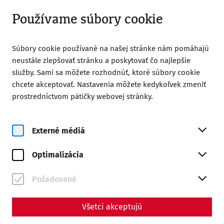
Otvorené od 09:00
SK
Používame súbory cookie
Súbory cookie používané na našej stránke nám pomáhajú
neustále zlepšovať stránku a poskytovať čo najlepšie
služby. Sami sa môžete rozhodnúť, ktoré súbory cookie
chcete akceptovať. Nastavenia môžete kedykoľvek zmeniť
Home
Vaša návšteva
Parkovisko pre karavany
prostredníctvom pätičky webovej stránky.
Nomady - Parkovisko pre
karavany
Externé médiá
Optimalizácia
Požadované
Všetci akceptujú