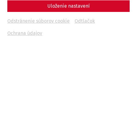
Uloženie nastavení
Odstránenie súborov cookie
Odtlačok
Ochrana údajov
Vitajte na parkovisku rímskeho mesta Carnuntum, ktoré je
vstupnou bránou na fascinujúcu cestu do minulosti a
súčasnosti. Parkovacie miesta sa nachádzajú v pokojnej
zadnej časti parkoviska a ponúkajú dokonalú kombináciu
oddychu a dobrodružstva uprostred jedného z
najhistorickejších regiónov Rakúska.
AKCIA: Ukážte svoju rezerváciu v pokladni a získajte
zľavnené celodenné vstupné až pre 2 osoby za 13 € pre
každú.