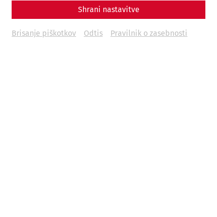
Shrani nastavitve
Stopfenreuther Au area
Brisanje piškotkov
Odtis
Pravilnik o zasebnosti
By Nisa Iduna Kirchengast - Editors: Daniel Kunc,
Thomas Mauerhofer
Military
archaeology
research
recent