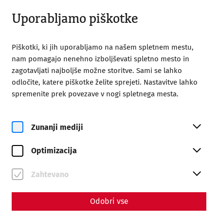
Odprto od 09:00
SL
Uporabljamo piškotke
Piškotki, ki jih uporabljamo na našem spletnem mestu,
nam pomagajo nenehno izboljševati spletno mesto in
zagotavljati najboljše možne storitve. Sami se lahko
odločite, katere piškotke želite sprejeti. Nastavitve lahko
Home
Magazine
spremenite prek povezave v nogi spletnega mesta.
From the abandoned castle to bridgehead fort:
archaeological investigations in the Stopfenreuther Au
area
Zunanji mediji
Science
Optimizacija
From the abandoned castle
Zahtevano
to bridgehead fort:
archaeological
Odobri vse
investigations in the