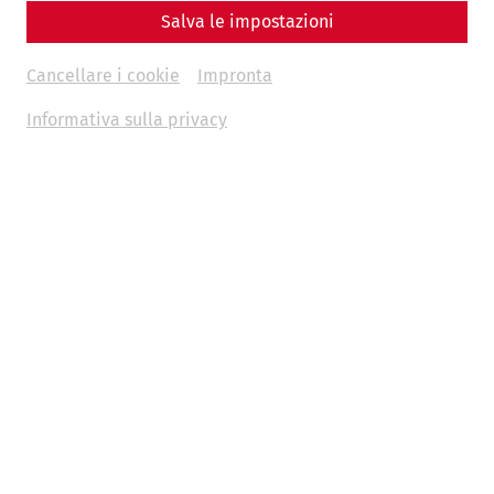
Salva le impostazioni
Stopfenreuther Au area
Cancellare i cookie
Impronta
By Nisa Iduna Kirchengast - Editors: Daniel Kunc,
Thomas Mauerhofer
Informativa sulla privacy
Military
archaeology
research
recent