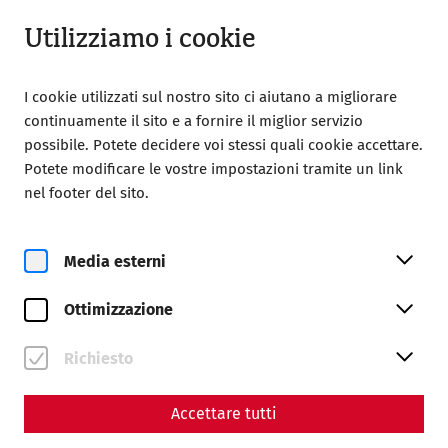
Aperto fino a 18:00
IT
Utilizziamo i cookie
I cookie utilizzati sul nostro sito ci aiutano a migliorare
continuamente il sito e a fornire il miglior servizio
possibile. Potete decidere voi stessi quali cookie accettare.
Potete modificare le vostre impostazioni tramite un link
Home
Magazine
nel footer del sito.
From the abandoned castle to bridgehead fort:
archaeological investigations in the Stopfenreuther Au
area
Media esterni
Science
Ottimizzazione
From the abandoned castle
Richiesto
to bridgehead fort:
archaeological
Accettare tutti
investigations in the