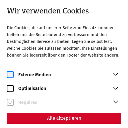
Geöffnet bis 18:00 Uhr
DE
Wir verwenden Cookies
Die Cookies, die auf unserer Seite zum Einsatz kommen,
helfen uns die Seite laufend zu verbessern und den
bestmöglichen Service zu bieten. Legen Sie selbst fest,
welche Cookies Sie zulassen möchten. Ihre Einstellungen
Home
Magazin
können Sie jederzeit über den Footer der Website ändern.
Vom Öden Schloss zum Brückenkopfkastell:
Archäologische Untersuchungen in der Stopfenreuther Au
Externe Medien
Wissenschaft
Vom Öden Schloss zum
Optimisation
Brückenkopfkastell:
Required
Archäologische
Untersuchungen in der
Alle akzeptieren