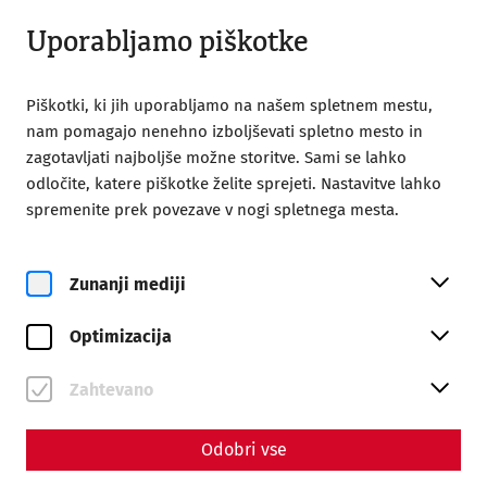
Odprto do 18:00
SL
Uporabljamo piškotke
Piškotki, ki jih uporabljamo na našem spletnem mestu,
nam pomagajo nenehno izboljševati spletno mesto in
zagotavljati najboljše možne storitve. Sami se lahko
odločite, katere piškotke želite sprejeti. Nastavitve lahko
Home
Magazine
spremenite prek povezave v nogi spletnega mesta.
How I Met Your Mater – The Roman Family
Science
Zunanji mediji
How I Met Your Mater – The
Optimizacija
Roman Family
By Nisa Iduna Kirchengast - Editors: Daniel Kunc,
Zahtevano
Thomas Mauerhofer
Odobri vse
Housing
Everyday life
society