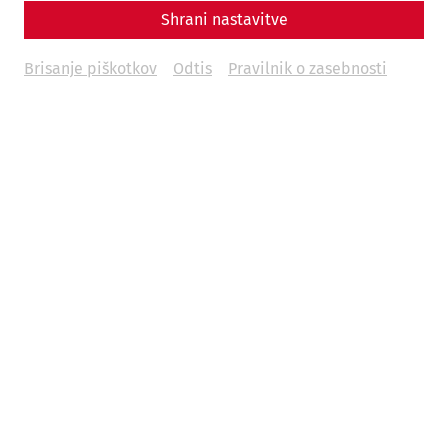
Shrani nastavitve
Brisanje piškotkov
Odtis
Pravilnik o zasebnosti
For Roman citizens, the family, or
familia
in Latin, was
much more than just a household in the modern sense. It
formed a hierarchically organized community that was
under the strict authority of the father, the
pater familias
: