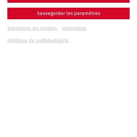
Sauvegarder les paramètres
Supprimer les cookies
Impression
Politique de confidentialité
For Roman citizens, the family, or
familia
in Latin, was
much more than just a household in the modern sense. It
formed a hierarchically organized community that was
under the strict authority of the father, the
pater familias
: