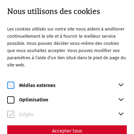
Fermé
FR
Nous utilisons des cookies
Les cookies utilisés sur notre site nous aident à améliorer
continuellement le site et à fournir le meilleur service
possible. Vous pouvez décider vous-même des cookies
que vous souhaitez accepter. Vous pouvez modifier vos
Home
Magazine
paramètres à l’aide d’un lien situé dans le pied de page du
How I Met Your Mater – The Roman Family
site web.
Science
How I Met Your Mater – The
Médias externes
Roman Family
Optimisation
By Nisa Iduna Kirchengast - Editors: Daniel Kunc,
Thomas Mauerhofer
Exigée
Housing
Everyday life
society
Accepter tous