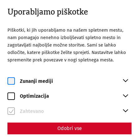
Zaprto
SL
Uporabljamo piškotke
Piškotki, ki jih uporabljamo na našem spletnem mestu,
nam pomagajo nenehno izboljševati spletno mesto in
zagotavljati najboljše možne storitve. Sami se lahko
odločite, katere piškotke želite sprejeti. Nastavitve lahko
Home
Magazine
spremenite prek povezave v nogi spletnega mesta.
Roman springs: Water supply in antiquity
Science
Zunanji mediji
Roman springs: Water
Optimizacija
supply in antiquity
By Nisa Iduna Kirchengast - Editors: Daniel Kunc,
Zahtevano
Thomas Mauerhofer
Odobri vse
Water supply
Everyday life
Infrastructure