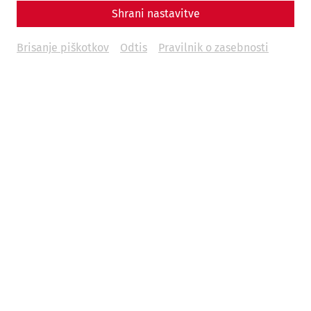
Shrani nastavitve
Brisanje piškotkov
Odtis
Pravilnik o zasebnosti
Clay water pipe © Landessammlungen NÖ,
Archäologischer Park Carnuntum (Photo: N.Gail)