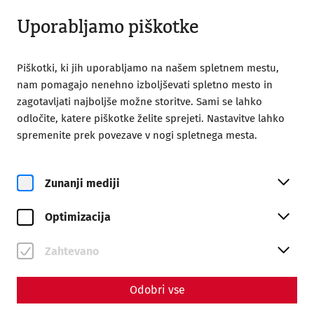
Odprto do 18:00
SL
Uporabljamo piškotke
Piškotki, ki jih uporabljamo na našem spletnem mestu,
nam pomagajo nenehno izboljševati spletno mesto in
zagotavljati najboljše možne storitve. Sami se lahko
odločite, katere piškotke želite sprejeti. Nastavitve lahko
Home
Magazine
spremenite prek povezave v nogi spletnega mesta.
Videocast - Episode 7: Religion and Cults in Carnuntum
Videos
Zunanji mediji
Videocast - Episode 7:
Optimizacija
Religion and Cults in
Carnuntum
Zahtevano
The latest episode of our video podcast takes a
Odobri vse
look at the religious life of ancient Carnuntum and
discusses world-historical events such as the