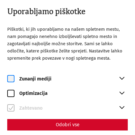
Odprto do 18:00
SL
Uporabljamo piškotke
Piškotki, ki jih uporabljamo na našem spletnem mestu,
nam pomagajo nenehno izboljševati spletno mesto in
zagotavljati najboljše možne storitve. Sami se lahko
odločite, katere piškotke želite sprejeti. Nastavitve lahko
Home
Magazine
Water pipes - Part II
spremenite prek povezave v nogi spletnega mesta.
Carnuntum's wastewater
disposal and canals
Zunanji mediji
Optimizacija
By Nisa Iduna Kirchengast - Editors: Daniel
Kunc, Thomas Mauerhofer
Zahtevano
Odobri vse