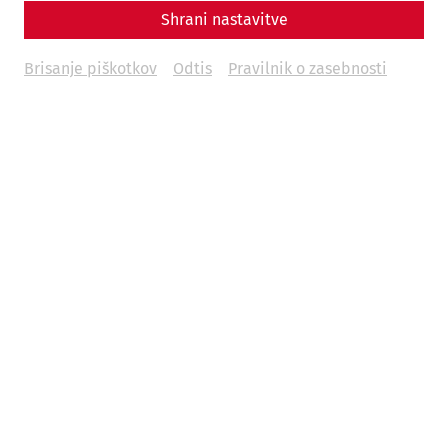
Shrani nastavitve
Brisanje piškotkov
Odtis
Pravilnik o zasebnosti
Main drainage channel of the Auxiliary Fort (Photo: T.
Mauerhofer)
Nam necesse est ex