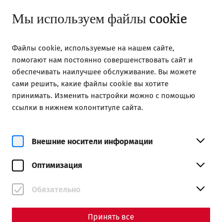
Открыть с 08:00
RU
Мы используем файлы cookie
Файлы cookie, используемые на нашем сайте,
помогают нам постоянно совершенствовать сайт и
обеспечивать наилучшее обслуживание. Вы можете
сами решить, какие файлы cookie вы хотите
Home
Magazine
Water pipes - Part II
принимать. Изменить настройки можно с помощью
ссылки в нижнем колонтитуле сайта.
Carnuntum's wastewater
disposal and canals
Внешние носители информации
By Nisa Iduna Kirchengast - Editors: Daniel
Оптимизация
Kunc, Thomas Mauerhofer
Обязательно
Принять все