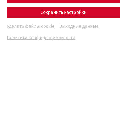
Сохранить настройки
Удалить файлы cookie
Выходные данные
Политика конфиденциальности
Main drainage channel of the Auxiliary Fort (Photo: T.
Mauerhofer)
Nam necesse est ex