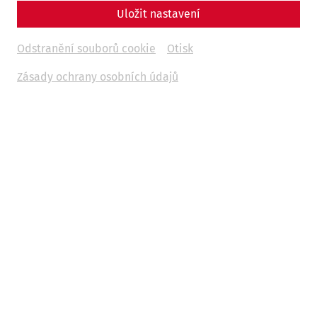
Uložit nastavení
Odstranění souborů cookie
Otisk
Zásady ochrany osobních údajů
Main drainage channel of the Auxiliary Fort (Photo: T.
Mauerhofer)
Nam necesse est ex