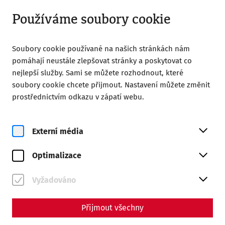
Otevřeno do 18:00
CS
Používáme soubory cookie
Soubory cookie používané na našich stránkách nám
pomáhají neustále zlepšovat stránky a poskytovat co
nejlepší služby. Sami se můžete rozhodnout, které
soubory cookie chcete přijmout. Nastavení můžete změnit
Home
Magazine
Water pipes - Part II
prostřednictvím odkazu v zápatí webu.
Carnuntum's wastewater
disposal and canals
Externí média
Optimalizace
By Nisa Iduna Kirchengast - Editors: Daniel
Kunc, Thomas Mauerhofer
Vyžadováno
Přijmout všechny