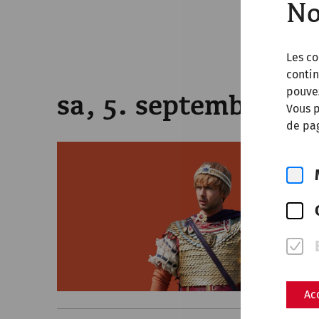
No
Les co
contin
pouve
sa, 5. septembre 20
Vous p
de pag
Ac