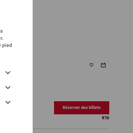
us
r.
e pied
Réserver des billets
€
16