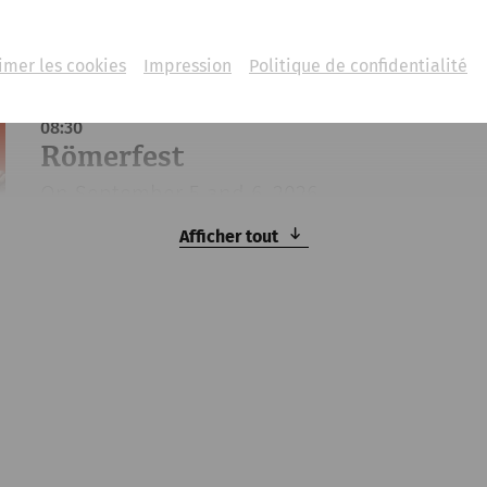
26
imer les cookies
Impression
Politique de confidentialité
di, 6. septembre
2026
08:30
Römerfest
On September 5 and 6, 2026
Rekonstruiertes Stadtviertel
Afficher tout