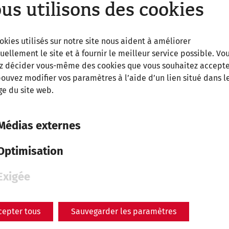
us utilisons des cookies
okies utilisés sur notre site nous aident à améliorer
uellement le site et à fournir le meilleur service possible. Vo
z décider vous-même des cookies que vous souhaitez accepte
26
ouvez modifier vos paramètres à l’aide d’un lien situé dans l
e du site web.
sa, 5. septembre
2026
08:30
Médias externes
Römerfest
Optimisation
On September 5 and 6, 2026
Rekonstruiertes Stadtviertel
Exigée
cepter tous
Sauvegarder les paramètres