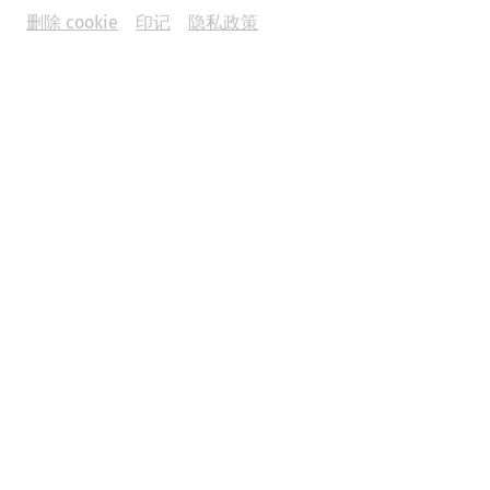
删除 cookie
印记
隐私政策
Um
Youtube
Inhalte zu laden, akzeptieren Sie
bitte
Youtube
als externe Quelle in den
Cookie-
Einstellungen
Akzeptieren