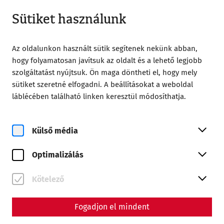
Nyitva amíg 18:00
HU
Sütiket használunk
Az oldalunkon használt sütik segítenek nekünk abban,
hogy folyamatosan javítsuk az oldalt és a lehető legjobb
szolgáltatást nyújtsuk. Ön maga döntheti el, hogy mely
sütiket szeretné elfogadni. A beállításokat a weboldal
Home
Csoportok
láblécében található linken keresztül módosíthatja.
Külső média
Optimalizálás
Csoportos programok
Carnuntumban
Kötelező
Foglaljon időpontot
Fogadjon el mindent
Foglalási űrlap