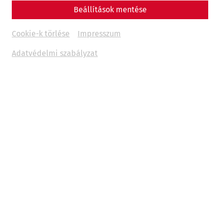
Beállítások mentése
Cookie-k törlése
Impresszum
Adatvédelmi szabályzat
Weltstadt am Donaulimes -
fantasztikus csoportprogramok
Carnuntumban
Az új standard program, a "Weltstadt am Donaulimes" a
római ókor minden varázsát kínálja. Először is, merüljön el
a rómaiak világában a Museum Carnuntinum új
kiállításán. Ezután élje át testközelből a múltat: sétáljon
csoportjával a világ egyetlen rekonstruált római kori
házaiban, és merüljön el a rómaiak világában. A
programot további nagyszerű, csoportoknak szóló