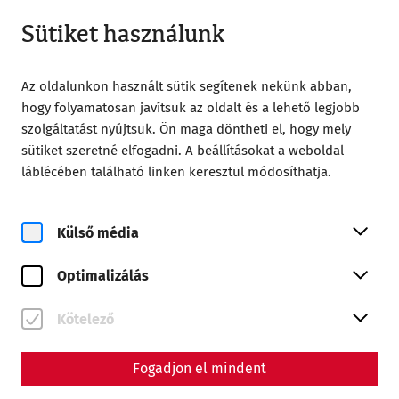
Zárt
HU
Sütiket használunk
Az oldalunkon használt sütik segítenek nekünk abban,
hogy folyamatosan javítsuk az oldalt és a lehető legjobb
szolgáltatást nyújtsuk. Ön maga döntheti el, hogy mely
sütiket szeretné elfogadni. A beállításokat a weboldal
láblécében található linken keresztül módosíthatja.
Magazine overview
Külső média
Magazin
Optimalizálás
Articles with the tag
#Medicine
Kötelező
Fogadjon el mindent