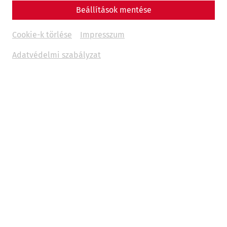
Beállítások mentése
Cookie-k törlése
Impresszum
Adatvédelmi szabályzat
Videos
Videocast – Episode 10: The Baths in
the Civil City of Carnuntum