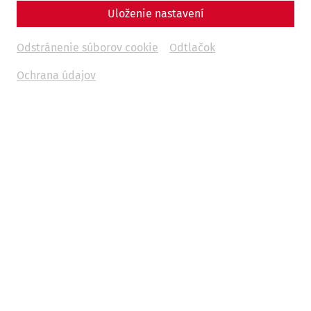
Uloženie nastavení
Odstránenie súborov cookie
Odtlačok
Ochrana údajov
Videos
Videocast – Episode 10: The Baths in
the Civil City of Carnuntum