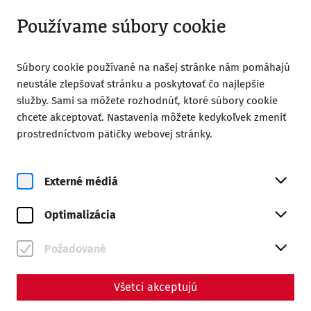
Otvorené od 09:00
SK
Používame súbory cookie
Súbory cookie používané na našej stránke nám pomáhajú
neustále zlepšovať stránku a poskytovať čo najlepšie
služby. Sami sa môžete rozhodnúť, ktoré súbory cookie
chcete akceptovať. Nastavenia môžete kedykoľvek zmeniť
prostredníctvom pätičky webovej stránky.
Magazine overview
Externé médiá
Magazín
Optimalizácia
Articles with the tag
#Medicine
Požadované
Všetci akceptujú