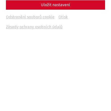
Uložit nastavení
Odstranění souborů cookie
Otisk
Zásady ochrany osobních údajů
History continues to be made in Carnuntum: Current
research projects by the State of Lower Austria and the
Lower Austrian State Collections, in cooperation with
various partners, are constantly opening up new
perspectives on the ancient heritage and the historical
settlement landscape.