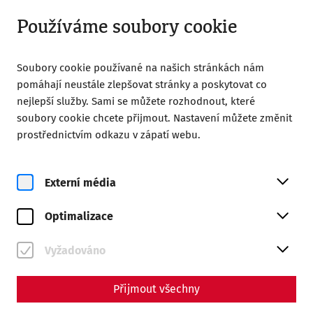
Otevřít od 09:00
CS
Používáme soubory cookie
Soubory cookie používané na našich stránkách nám
pomáhají neustále zlepšovat stránky a poskytovat co
nejlepší služby. Sami se můžete rozhodnout, které
soubory cookie chcete přijmout. Nastavení můžete změnit
Home
Římské město Carnuntum
prostřednictvím odkazu v zápatí webu.
Current Research in Carnuntum
Externí média
Optimalizace
Current Research in
Vyžadováno
Carnuntum
Přijmout všechny