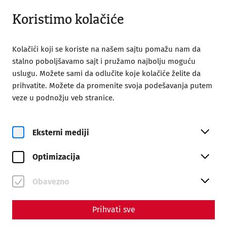
Otvoreno do 18:00
SR
Koristimo kolačiće
Kolačići koji se koriste na našem sajtu pomažu nam da
stalno poboljšavamo sajt i pružamo najbolju moguću
uslugu. Možete sami da odlučite koje kolačiće želite da
prihvatite. Možete da promenite svoja podešavanja putem
Home
Rimski grad Karnuntum
veze u podnožju veb stranice.
Current Research in Carnuntum
Eksterni mediji
Optimizacija
Current Research in
Obavezno
Carnuntum
Prihvati sve