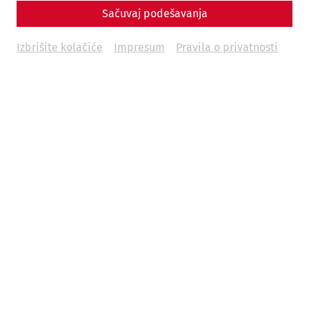
Sačuvaj podešavanja
Izbrišite kolačiće
Impresum
Pravila o privatnosti
History continues to be made in Carnuntum: Current
research projects by the State of Lower Austria and the
Lower Austrian State Collections, in cooperation with
various partners, are constantly opening up new
perspectives on the ancient heritage and the historical
settlement landscape.