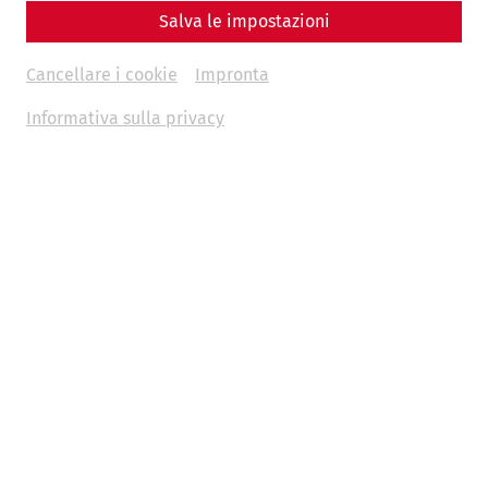
Salva le impostazioni
Cancellare i cookie
Impronta
Informativa sulla privacy
In 2005, Carnuntum provided decisive impetus for
internationally competitive archaeological education. In
the run-up to the “2000 years of Romans in Carnuntum”
anniversary and building on the successes of the operating
company, the educational strategy was systematically
developed further. A central aspect was the idea of
presenting ancient buildings not only as restored ruins, but
also making it possible to experience their original