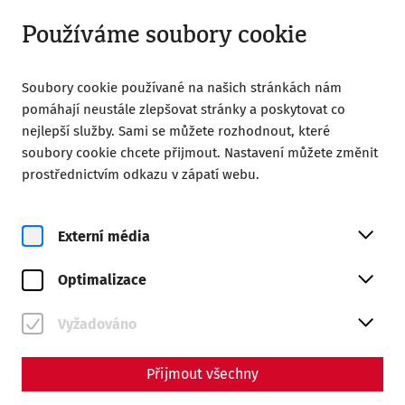
Otevřít od 09:00
CS
Používáme soubory cookie
Soubory cookie používané na našich stránkách nám
pomáhají neustále zlepšovat stránky a poskytovat co
nejlepší služby. Sami se můžete rozhodnout, které
soubory cookie chcete přijmout. Nastavení můžete změnit
Home
Římské město Carnuntum
prostřednictvím odkazu v zápatí webu.
Online exhibition: Between ruins and reconstruction
2005
Externí média
2005: Setting the course for the
international success of
Optimalizace
archaeological mediation
Vyžadováno
Přijmout všechny