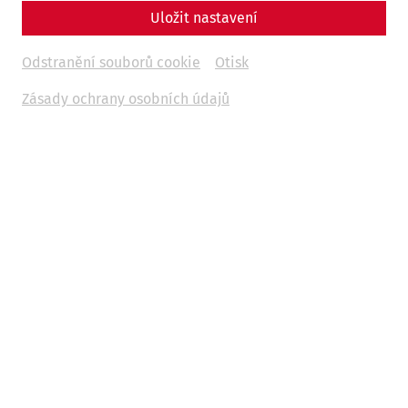
Uložit nastavení
Odstranění souborů cookie
Otisk
Zásady ochrany osobních údajů
In 2005, Carnuntum provided decisive impetus for
internationally competitive archaeological education. In
the run-up to the “2000 years of Romans in Carnuntum”
anniversary and building on the successes of the operating
company, the educational strategy was systematically
developed further. A central aspect was the idea of
presenting ancient buildings not only as restored ruins, but
also making it possible to experience their original