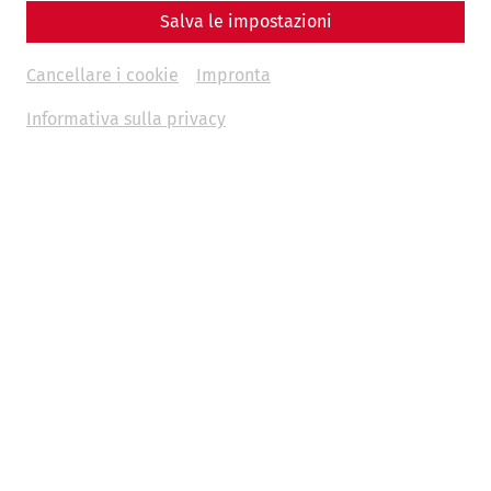
Salva le impostazioni
Cancellare i cookie
Impronta
Informativa sulla privacy
Heidentor (Porta dei Pagani)
Quello che oggi è diventato il simbolo di Carnunto
originariamente era un arco di trionfo antistante le mura
della città civile.
Situata a circa 900 metri a sud della città civile di
Carnunto, la Porta Pagana fu probabilmente costruita
durante il regno dell'imperatore Costanzo II (351-361 d.C.).
La Porta Pagana era un tempo un quadrifrons, un
monumento con doppio passaggio su quattro pilastri. Le
dimensioni esterne erano quelle di un cubo con lato di
14,5 metri. Il possente piedistallo al centro della porta dei