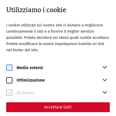
Aperto da 09:00
IT
Utilizziamo i cookie
I cookie utilizzati sul nostro sito ci aiutano a migliorare
continuamente il sito e a fornire il miglior servizio
possibile. Potete decidere voi stessi quali cookie accettare.
Potete modificare le vostre impostazioni tramite un link
Home
Città romana di Carnunto
nel footer del sito.
Città romana di Carnunto
Attrazioni archeologiche
Attrazioni archeologiche
Media esterni
Ottimizzazione
Richiesto
Accettare tutti