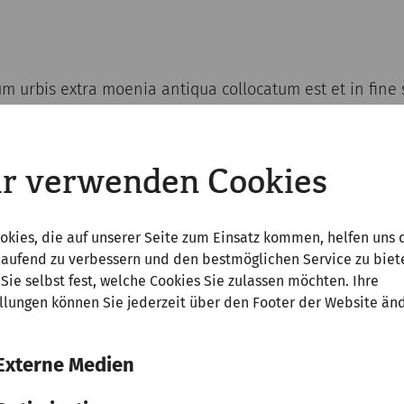
 urbis extra moenia antiqua collocatum est et in fine 
ructum est. Arena amphitheatri utrimque portarum XX
ircumdata est. Cavea circa tredecim milia hominum cap
ocul a vico Romano est.
r verwenden Cookies
okies, die auf unserer Seite zum Einsatz kommen, helfen uns 
ty reasons, it is forbidden to walk on the remains of the
laufend zu verbessern und den bestmöglichen Service zu biet
Sie selbst fest, welche Cookies Sie zulassen möchten. Ihre
llungen können Sie jederzeit über den Footer der Website än
Externe Medien