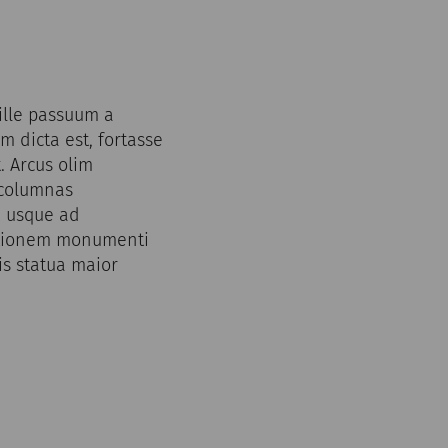
ille passuum a
 dicta est, fortasse
. Arcus olim
 columnas
m usque ad
ationem monumenti
is statua maior