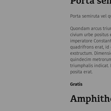
Porta se
Porta semiruta vel 
Quondam arcus trium
civium urbe positus 
imperatore Constanti
quadrifrons erat, i
exstructum. Dimensi
quindecim metrorum
triumphalis indicat.
posita erat.
Gratis
Amphithe