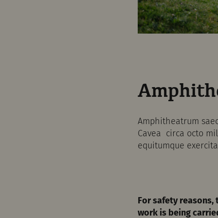
Amphithe
Amphitheatrum saecu
Cavea circa octo mil
equitumque exercita
For safety reasons, 
work is being carrie