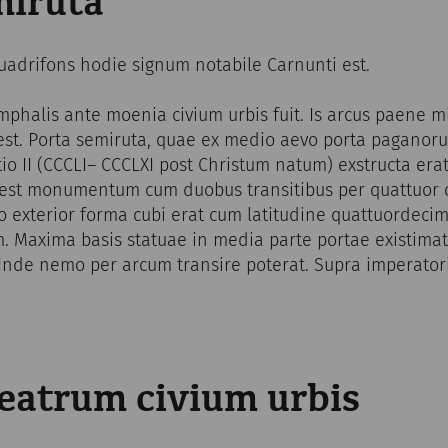
miruta
quadrifons hodie signum notabile Carnunti est.
phalis ante moenia civium urbis fuit. Is arcus paene m
est. Porta semiruta, quae ex medio aevo porta paganorum
o II (CCCLI– CCCLXI post Christum natum) exstructa erat
d est monumentum cum duobus transitibus per quattuor
o exterior forma cubi erat cum latitudine quattuordeci
. Maxima basis statuae in media parte portae existim
 Inde nemo per arcum transire poterat. Supra imperator
atrum civium urbis