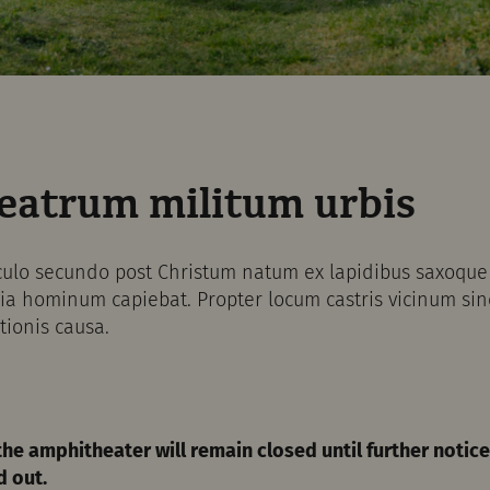
atrum militum urbis
lo secundo post Christum natum ex lapidibus saxoque 
ia hominum capiebat. Propter locum castris vicinum sin
tionis causa.
the amphitheater will remain closed until further noti
d out.