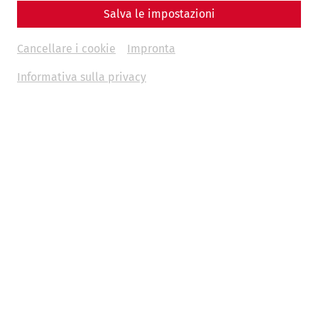
Salva le impostazioni
Cancellare i cookie
Impronta
Informativa sulla privacy
Viae vitae: streets in the civil city
of Carnuntum