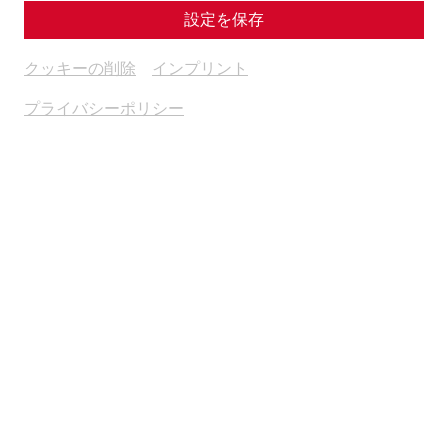
設定を保存
クッキーの削除
インプリント
プライバシーポリシー
The end of the Second World War marked a decisive
turning point for Carnuntum. Systematic scientific research
into the Roman city had already begun in 1877 on behalf of
the then Imperial-Royal Central Commission for the
Research and Preservation of Artistic and Historical
Monuments and had been carried out continuously until
the interwar period. However, the political and economic