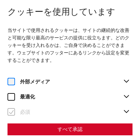
다음까지 열려 있습니다. 18:00
JA
クッキーを使用しています
当サイトで使用されるクッキーは、サイトの継続的な改善
と可能な限り最高のサービスの提供に役立ちます。どのク
ッキーを受け入れるかは、ご自身で決めることができま
す。ウェブサイトのフッターにあるリンクから設定を変更
Home
Roman City of Carnuntum
することができます。
Online exhibition: Between ruins and reconstruction
1945
外部メディア
1945: The end of the war - a new
beginning for archaeology in
最適化
Carnuntum
必須
すべて承認