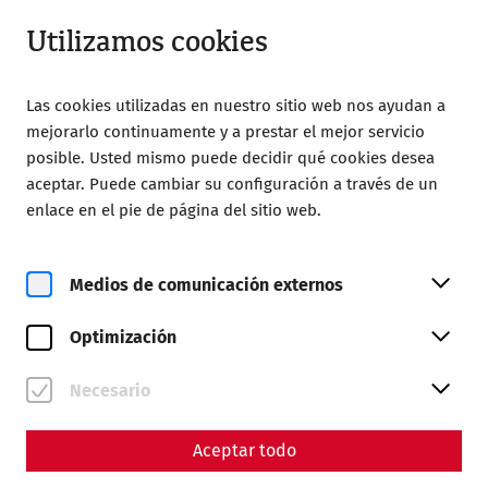
Abrir desde 08:00
ES
Utilizamos cookies
Las cookies utilizadas en nuestro sitio web nos ayudan a
mejorarlo continuamente y a prestar el mejor servicio
posible. Usted mismo puede decidir qué cookies desea
aceptar. Puede cambiar su configuración a través de un
Home
Ciudad romana de Carnuntum
enlace en el pie de página del sitio web.
Online exhibition: Between ruins and reconstruction
1945
Medios de comunicación externos
1945: The end of the war - a new
beginning for archaeology in
Optimización
Carnuntum
Necesario
Aceptar todo