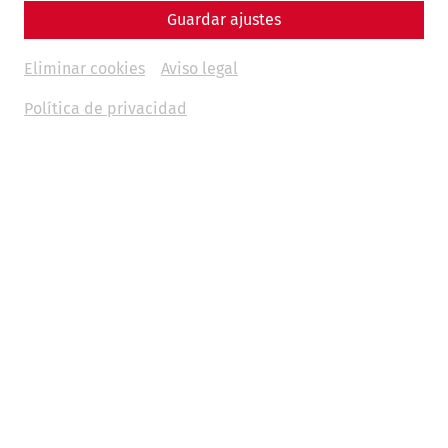
Guardar ajustes
Eliminar cookies
Aviso legal
Política de privacidad
The end of the Second World War marked a decisive
turning point for Carnuntum. Systematic scientific research
into the Roman city had already begun in 1877 on behalf of
the then Imperial-Royal Central Commission for the
Research and Preservation of Artistic and Historical
Monuments and had been carried out continuously until
the interwar period. However, the political and economic