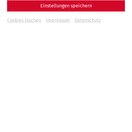
Einstellungen speichern
Cookies löschen
Impressum
Datenschutz
The end of the Second World War marked a decisive
turning point for Carnuntum. Systematic scientific research
into the Roman city had already begun in 1877 on behalf of
the then Imperial-Royal Central Commission for the
Research and Preservation of Artistic and Historical
Monuments and had been carried out continuously until
the interwar period. However, the political and economic