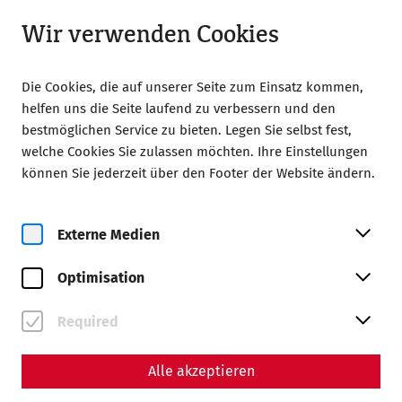
Geöffnet ab 09:00
LA
Wir verwenden Cookies
Die Cookies, die auf unserer Seite zum Einsatz kommen,
helfen uns die Seite laufend zu verbessern und den
bestmöglichen Service zu bieten. Legen Sie selbst fest,
welche Cookies Sie zulassen möchten. Ihre Einstellungen
Home
Colonia Romana Carnuntum
können Sie jederzeit über den Footer der Website ändern.
Online exhibition: Between ruins and reconstruction
1945
Externe Medien
1945: The end of the war - a new
beginning for archaeology in
Optimisation
Carnuntum
Required
Alle akzeptieren