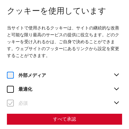
다음에서 열기 08:00
JA
クッキーを使用しています
当サイトで使用されるクッキーは、サイトの継続的な改善
と可能な限り最高のサービスの提供に役立ちます。どのク
ッキーを受け入れるかは、ご自身で決めることができま
す。ウェブサイトのフッターにあるリンクから設定を変更
することができます。
Magazine overview
外部メディア
マガジン
最適化
Articles with the tag #Death
必須
すべて承認