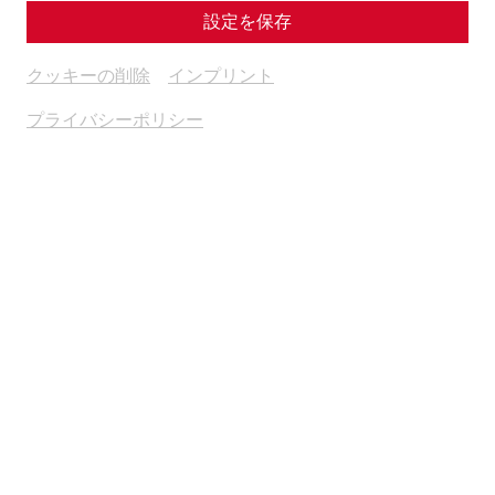
設定を保存
クッキーの削除
インプリント
プライバシーポリシー
Science
Come sweet death - The cemeteries of
Carnuntum
Religion
Death
society