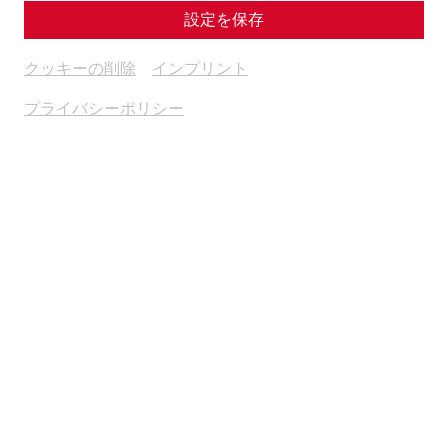
設定を保存
クッキーの削除
インプリント
プライバシーポリシー
Science
In the arena of the gladiators:
Carnuntum's amphitheaters
Game
architecture
leisure
Gladiatorsday