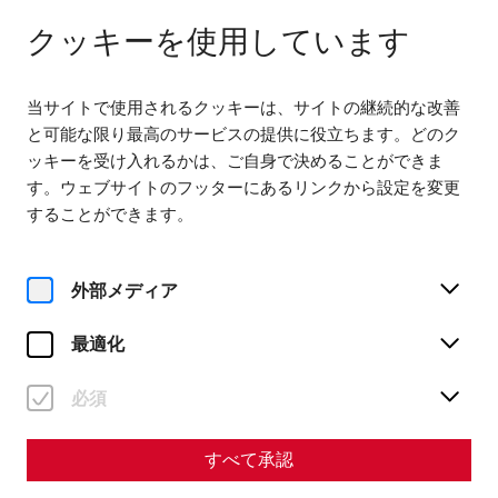
다음에서 열기 09:00
JA
クッキーを使用しています
当サイトで使用されるクッキーは、サイトの継続的な改善
と可能な限り最高のサービスの提供に役立ちます。どのク
ッキーを受け入れるかは、ご自身で決めることができま
す。ウェブサイトのフッターにあるリンクから設定を変更
することができます。
Magazine overview
外部メディア
マガジン
最適化
Articles with the tag
#leisure
必須
すべて承認