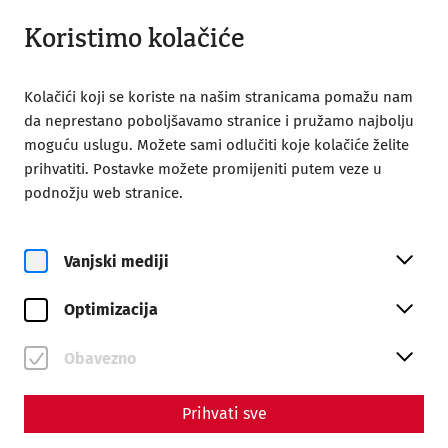
Zatvoreno
HR
Koristimo kolačiće
Kolačići koji se koriste na našim stranicama pomažu nam
da neprestano poboljšavamo stranice i pružamo najbolju
moguću uslugu. Možete sami odlučiti koje kolačiće želite
prihvatiti. Postavke možete promijeniti putem veze u
podnožju web stranice.
Magazine overview
Vanjski mediji
Magazin
Optimizacija
Articles with the tag
#Everyday life
Obavezno
Prihvati sve