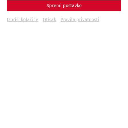
Spremi postavke
Izbriši kolačiće
Otisak
Pravila privatnosti
Science
Fear and Loathing in Carnuntum:
Wine and Other Indulgences in
Antiquity