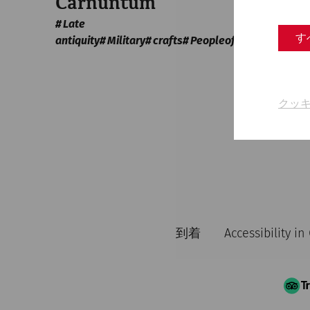
Carnuntum
Late
す
antiquity
Military
crafts
PeopleofCarnuntum
クッ
到着
Accessibility i