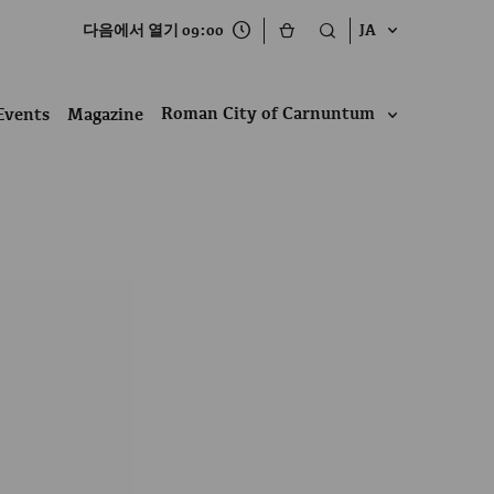
다음에서 열기 09:00
JA
Roman City of Carnuntum
Events
Magazine