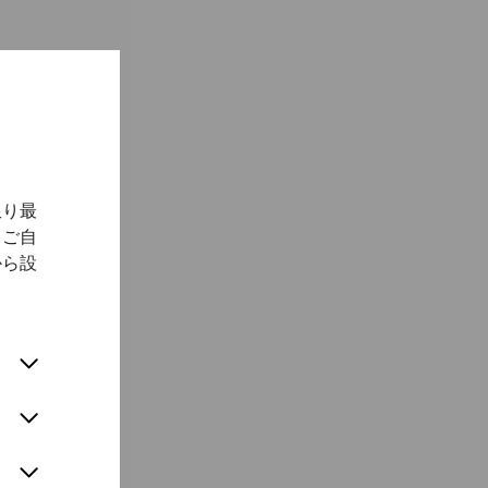
限り最
、ご自
から設