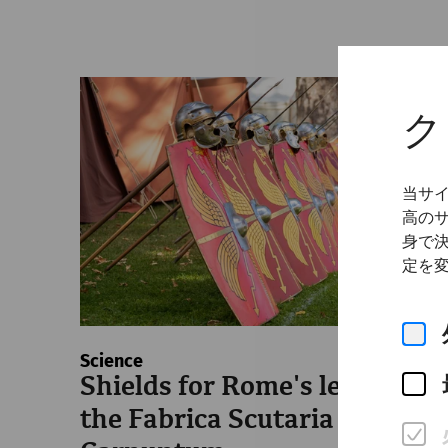
ク
当サ
高の
身で
定を
Science
Shields for Rome's legions:
the Fabrica Scutaria of