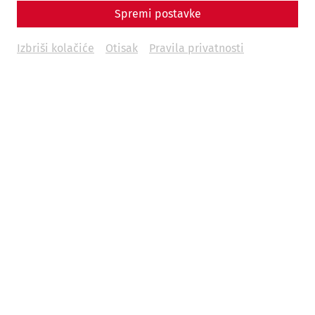
Spremi postavke
Izbriši kolačiće
Otisak
Pravila privatnosti
Science
Shields for Rome's legions: the
Fabrica Scutaria of Carnuntum
Late antiquity
Military
crafts
PeopleofCarnuntum