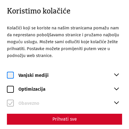
Otvori iz 08:00
HR
Koristimo kolačiće
Kolačići koji se koriste na našim stranicama pomažu nam
da neprestano poboljšavamo stranice i pružamo najbolju
moguću uslugu. Možete sami odlučiti koje kolačiće želite
prihvatiti. Postavke možete promijeniti putem veze u
podnožju web stranice.
Magazine overview
Vanjski mediji
Magazin
Optimizacija
Articles with the tag #crafts
Obavezno
Prihvati sve