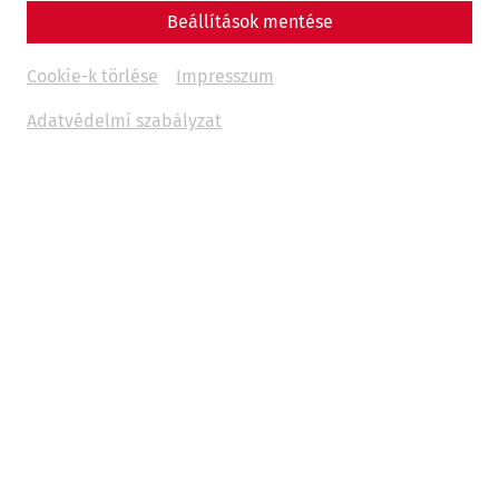
Beállítások mentése
Cookie-k törlése
Impresszum
Adatvédelmi szabályzat
Science
Shields for Rome's legions: the
Fabrica Scutaria of Carnuntum
Late antiquity
Military
crafts
PeopleofCarnuntum