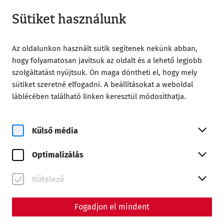
Zárt
HU
Sütiket használunk
Az oldalunkon használt sütik segítenek nekünk abban,
hogy folyamatosan javítsuk az oldalt és a lehető legjobb
szolgáltatást nyújtsuk. Ön maga döntheti el, hogy mely
sütiket szeretné elfogadni. A beállításokat a weboldal
láblécében található linken keresztül módosíthatja.
Magazine overview
Külső média
Magazin
Optimalizálás
Articles with the tag #crafts
Kötelező
Fogadjon el mindent