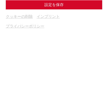
設定を保存
クッキーの削除
インプリント
プライバシーポリシー
Science
The End of a Metropolis – The Fall of
Carnuntum
Late antiquity
history
society
politics