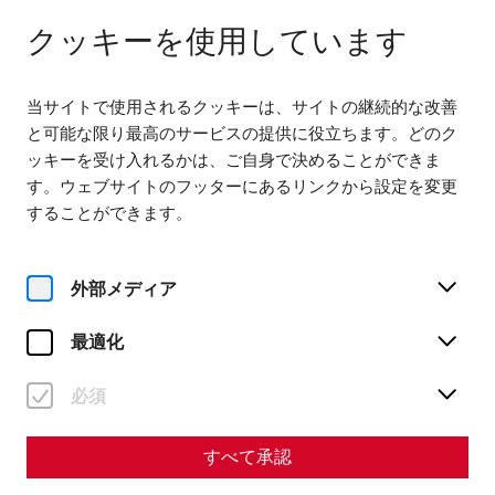
다음까지 열려 있습니다. 18:00
JA
クッキーを使用しています
当サイトで使用されるクッキーは、サイトの継続的な改善
と可能な限り最高のサービスの提供に役立ちます。どのク
ッキーを受け入れるかは、ご自身で決めることができま
す。ウェブサイトのフッターにあるリンクから設定を変更
することができます。
Magazine overview
外部メディア
マガジン
最適化
Articles with the tag #Late
antiquity
必須
すべて承認