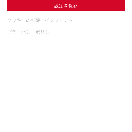
設定を保存
日程とチケット
クッキーの削除
インプリント
プライバシーポリシー
The Roman Festival in Carnuntum is the historical event of
superlatives! Roman life at its best awaits you, with no wish
left unfulfilled even for loyal regular visitors. An extensive
programme is offered in the Roman quarter, so that you
can immerse yourself in a world of legions, barbarians and
gladiators.
The programme will be accompanied by Roman
handicrafts, a varied children's programme and Roman
delicacies.