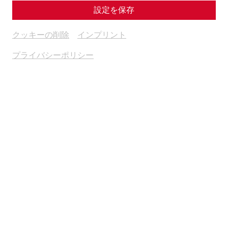
設定を保存
Reenactment
Housing
Military
research
クッキーの削除
インプリント
プライバシーポリシー