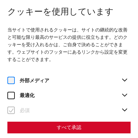
다음에서 열기 09:00
JA
クッキーを使用しています
当サイトで使用されるクッキーは、サイトの継続的な改善
と可能な限り最高のサービスの提供に役立ちます。どのク
ッキーを受け入れるかは、ご自身で決めることができま
す。ウェブサイトのフッターにあるリンクから設定を変更
Home
することができます。
Forwards into the past: Reenactment and Living History in
Carnuntum
外部メディア
Science
Forwards into the past:
最適化
Reenactment and Living
必須
History in Carnuntum
すべて承認
By Nisa Iduna Kirchengast - Editors: Daniel Kunc,
Thomas Mauerhofer