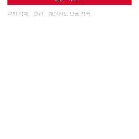
쿠키 삭제
출판
개인정보 보호 정책
Science
In the arena of the gladiators:
Carnuntum's amphitheaters
Game
architecture
leisure
Gladiatorsday